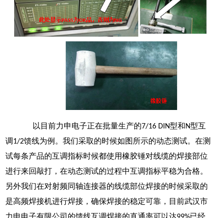
以目前力申电子正在批量生产的
型和
型互
7/16 DIN
N
调
馈线为例。我们采取的时候如图所示的动态测试。在测
1/2
试每条产品的互调指标时候都使用橡胶锤对线缆的焊接部位
进行来回敲打，在动态测试的过程中互调指标平稳为合格。
另外我们在对射频同轴连接器的线缆部位焊接的时候采取的
是高频焊接机进行焊接，确保焊接的稳定可靠，目前武汉市
力申电子有限公司的馈线互调焊接的直通率可以达
已经
99%